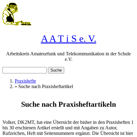
Direkt zum Inhalt
A A T i S e. V.
Arbeitskreis Amateurfunk und Telekommunikation in der Schule
e.V.
Suche
Suchformular
Praxishefte
»
Suche nach Praxisheftartikel
Sie sind hier
Suche nach Praxisheftartikeln
Volker, DK2MT, hat eine Übersicht der bisher in den Praxisheften 1
bis 30 erschienen Artikel erstellt und mit Angaben zu Autor,
Rufzeichen, Heft mit Seitennummern ergänzt. Die Übersicht ist hier