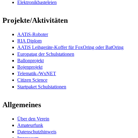
Elektronikbasteleien
Projekte/Aktivitäten
AATiS-Roboter
RIA Diplom
AATiS Leihgeräte-Koffer für FoxOring oder BatOring
Europatag der Schulstationen
Ballonprojekt
Bojenprojekt
Telematik-/WxNET
Citizen Science
Startpaket Schulstationen
Allgemeines
Über den Verein
Amateurfunk
Datenschutzhinweis