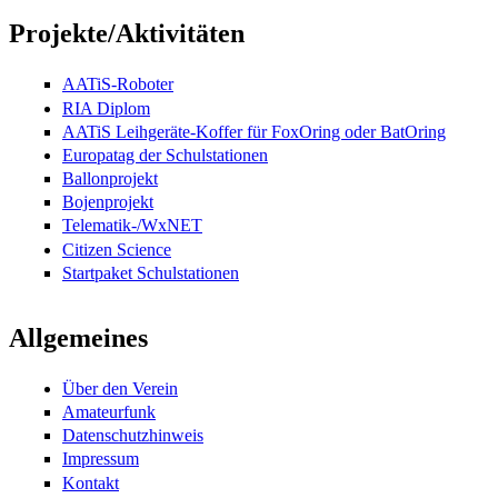
Projekte/Aktivitäten
AATiS-Roboter
RIA Diplom
AATiS Leihgeräte-Koffer für FoxOring oder BatOring
Europatag der Schulstationen
Ballonprojekt
Bojenprojekt
Telematik-/WxNET
Citizen Science
Startpaket Schulstationen
Allgemeines
Über den Verein
Amateurfunk
Datenschutzhinweis
Impressum
Kontakt