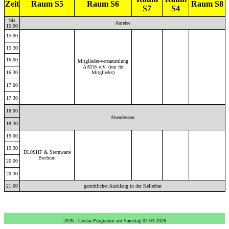
Zeit
Raum S5
Raum S6
Raum S8
S7
S4
bis
Anreise
15:00
15:00
15:30
16:00
Mitglieder-versammlung
AATiS e.V. (nur für
16:30
Mitglieder)
17:00
17:30
18:00
Abendessen
18:30
19:00
19:30
DL0SHF & Sternwarte
Bochum
20:00
20:30
21:00
gemütlicher Ausklang in der Kellerbar
2026 - Goslar-Programm am Samstag 07.03.2026