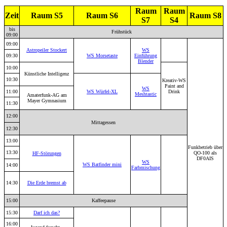
Raum
Raum
Zeit
Raum S5
Raum S6
Raum S8
S7
S4
bis
Frühstück
09:00
09:00
Astropeiler Stockert
WS
09:30
WS Morsetaste
Einführung
Blender
10:00
Künstliche Intelligenz
10:30
Kreativ-WS
Paint and
WS
11:00
WS Würfel-XL
Drink
Meshtastic
Amaterfunk-AG am
Mayer Gymnasium
11:30
12:00
Mittagessen
12:30
13:00
Funkbetrieb über
13:30
QO-100 als
HF-Störungen
DF0AIS
WS
WS Batfinder mini
14:00
Farbmischung
14:30
Die Erde bremst ab
15:00
Kaffeepause
15:30
Darf ich das?
16:00