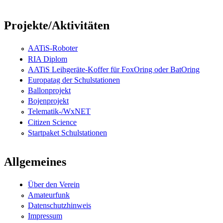
Projekte/Aktivitäten
AATiS-Roboter
RIA Diplom
AATiS Leihgeräte-Koffer für FoxOring oder BatOring
Europatag der Schulstationen
Ballonprojekt
Bojenprojekt
Telematik-/WxNET
Citizen Science
Startpaket Schulstationen
Allgemeines
Über den Verein
Amateurfunk
Datenschutzhinweis
Impressum