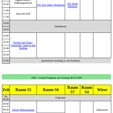
Jugend forscht -
Erfahrungsbericht
WS Smart
16:30
WS Poor Mans Workbench
Teleskope
17:00
Aktivität AJW
17:30
18:00
Abendessen
18:30
19:00
19:30
Projekt EasyChair -
Geschichte, Analyse und
Nachbau
20:00
20:30
21:00
gemütlicher Ausklang in der Kellerbar
2026 - Goslar-Programm am Sonntag 08.03.2026
Raum
Raum
Zeit
Raum S5
Raum S6
Wiese
S7
S4
bis
Frühstück
09:00
09:00
09:30
Vortrag Ballonnutzlast
Ballonstart