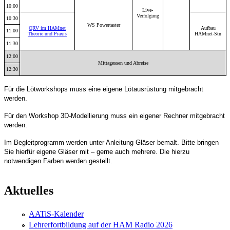
10:00
Live-
Verfolgung
10:30
WS Powertaster
QRV im HAMnet
Aufbau
11:00
Theorie und Praxis
HAMnet-Stn
11:30
12:00
Mittagessen und Abreise
12:30
Für die Lötworkshops muss eine eigene Lötausrüstung mitgebracht
werden.
Für den Workshop 3D-Modellierung muss ein eigener Rechner mitgebracht
werden.
Im Begleitprogramm werden unter Anleitung Gläser bemalt. Bitte bringen
Sie hierfür eigene Gläser mit – gerne auch mehrere. Die hierzu
notwendigen Farben werden gestellt.
Aktuelles
AATiS-Kalender
Lehrerfortbildung auf der HAM Radio 2026