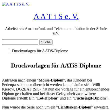
Direkt zum Inhalt
A A T i S e. V.
Arbeitskreis Amateurfunk und Telekommunikation in der Schule
e.V.
Suche
Suchformular
Druckvorlagen für AATiS-Diplome
Sie sind hier
Druckvorlagen für AATiS-Diplome
Anfragen nach einem "
Morse-Diplom
", das Kindern bei
Ferienpassaktionen überreicht werden kann, häufen sich. Willi
Kiesow, DG2EAF (SK), hat nun die Vorlage für ein entsprechendes
Diplom geschaffen und bei dieser Gelegenheit zwei weitere
Diplome erstellt: Ein "
Löt-Diplom
" und ein "
Fuchsjagd-Diplom
".
Nun wurde die Serie noch um ein "
Lichtbaken-Diplom
" erweitert.