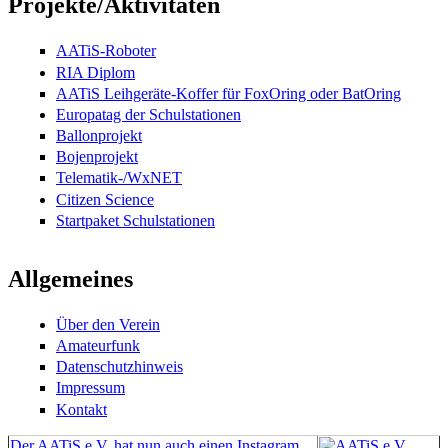
Projekte/Aktivitäten
AATiS-Roboter
RIA Diplom
AATiS Leihgeräte-Koffer für FoxOring oder BatOring
Europatag der Schulstationen
Ballonprojekt
Bojenprojekt
Telematik-/WxNET
Citizen Science
Startpaket Schulstationen
Allgemeines
Über den Verein
Amateurfunk
Datenschutzhinweis
Impressum
Kontakt
Der AATiS e.V. hat nun auch einen Instagram