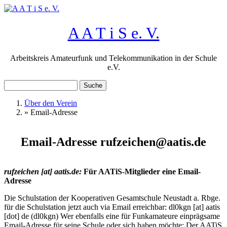
Direkt zum Inhalt
A A T i S e. V.
Arbeitskreis Amateurfunk und Telekommunikation in der Schule
e.V.
Suche
Suchformular
Über den Verein
»
Email-Adresse
Sie sind hier
Email-Adresse rufzeichen@aatis.de
rufzeichen
[at]
aatis.de
:
Für AATiS-Mitglieder eine Email-
Adresse
Die Schulstation der Kooperativen Gesamtschule Neustadt a. Rbge.
für die Schulstation jetzt auch via Email erreichbar:
dl0kgn
[at]
aatis
[dot] de
(
dl0kgn
)
Wer ebenfalls eine für Funkamateure einprägsame
Email-Adresse für seine Schule oder sich haben möchte: Der AATiS