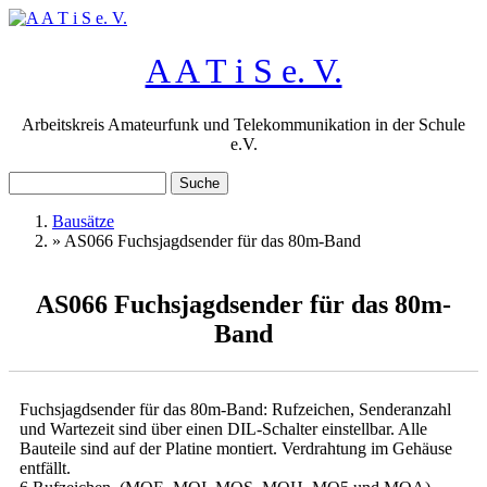
Direkt zum Inhalt
A A T i S e. V.
Arbeitskreis Amateurfunk und Telekommunikation in der Schule
e.V.
Suche
Suchformular
Bausätze
»
AS066 Fuchsjagdsender für das 80m-Band
Sie sind hier
AS066 Fuchsjagdsender für das 80m-
Band
Fuchsjagdsender für das 80m-Band: Rufzeichen, Senderanzahl
und Wartezeit sind über einen DIL-Schalter einstellbar. Alle
Bauteile sind auf der Platine montiert. Verdrahtung im Gehäuse
entfällt.