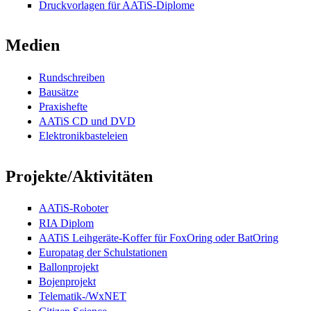
Druckvorlagen für AATiS-Diplome
Medien
Rundschreiben
Bausätze
Praxishefte
AATiS CD und DVD
Elektronikbasteleien
Projekte/Aktivitäten
AATiS-Roboter
RIA Diplom
AATiS Leihgeräte-Koffer für FoxOring oder BatOring
Europatag der Schulstationen
Ballonprojekt
Bojenprojekt
Telematik-/WxNET