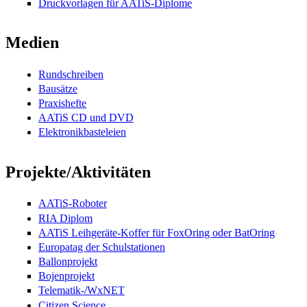
Druckvorlagen für AATiS-Diplome
Medien
Rundschreiben
Bausätze
Praxishefte
AATiS CD und DVD
Elektronikbasteleien
Projekte/Aktivitäten
AATiS-Roboter
RIA Diplom
AATiS Leihgeräte-Koffer für FoxOring oder BatOring
Europatag der Schulstationen
Ballonprojekt
Bojenprojekt
Telematik-/WxNET
Citizen Science