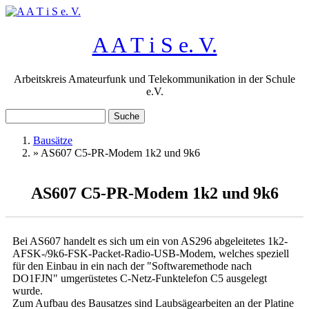
Direkt zum Inhalt
A A T i S e. V.
Arbeitskreis Amateurfunk und Telekommunikation in der Schule
e.V.
Suche
Suchformular
Bausätze
»
AS607 C5-PR-Modem 1k2 und 9k6
Sie sind hier
AS607 C5-PR-Modem 1k2 und 9k6
Bei AS607 handelt es sich um ein von AS296 abgeleitetes 1k2-
AFSK-/9k6-FSK-Packet-Radio-USB-Modem, welches speziell
für den Einbau in ein nach der "Softwaremethode nach
DO1FJN" umgerüstetes C-Netz-Funktelefon C5 ausgelegt
wurde.
Zum Aufbau des Bausatzes sind Laubsägearbeiten an der Platine