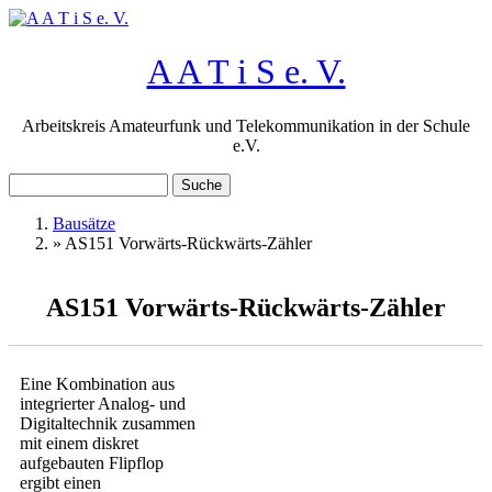
Direkt zum Inhalt
A A T i S e. V.
Arbeitskreis Amateurfunk und Telekommunikation in der Schule
e.V.
Suche
Suchformular
Bausätze
»
AS151 Vorwärts-Rückwärts-Zähler
Sie sind hier
AS151 Vorwärts-Rückwärts-Zähler
Eine Kombination aus
integrierter Analog- und
Digitaltechnik zusammen
mit einem diskret
aufgebauten Flipflop
ergibt einen