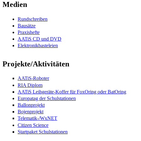
Medien
Rundschreiben
Bausätze
Praxishefte
AATiS CD und DVD
Elektronikbasteleien
Projekte/Aktivitäten
AATiS-Roboter
RIA Diplom
AATiS Leihgeräte-Koffer für FoxOring oder BatOring
Europatag der Schulstationen
Ballonprojekt
Bojenprojekt
Telematik-/WxNET
Citizen Science
Startpaket Schulstationen