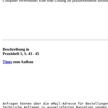
Computer verwendbar! Eine tolle Lösung für praxisorientierte Infor
Beschreibung in
Praxisheft 5, S. 43 - 45
Tipps
zum Aufbau
Anfragen können über die eMail-Adresse für Bestellunge
Technische Anfragen zu ausgelieferten Bausätzen senden