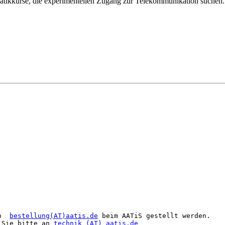
matikkurse, die experimentellen Zugang zur Telekommunikation suchen. 
n  
bestellung(AT)aatis.de
 beim AATiS gestellt werden.

 Sie bitte an 
technik (AT) aatis.de 