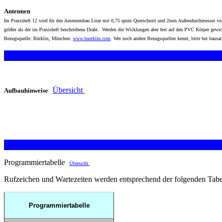
Antennen
Im Praxisheft 12 wird für den Antennenbau Litze mit 0,75 qmm Querschnitt und 2mm Außendurchmesser vorg
größer als der im Praxisheft beschriebene Draht. Werden die Wicklungen aber fest auf den PVC Körper gewi
Bezugsquelle: Bürklin, München:
www.buerklin.com
. Wer noch andere Bezugsquellen kennt, bitte bei
bausat
Übersicht
Aufbauhinweise
Programmiertabelle
Übersicht
Rufzeichen und Wartezeiten werden entsprechend der folgenden Tab
Programmiertabelle