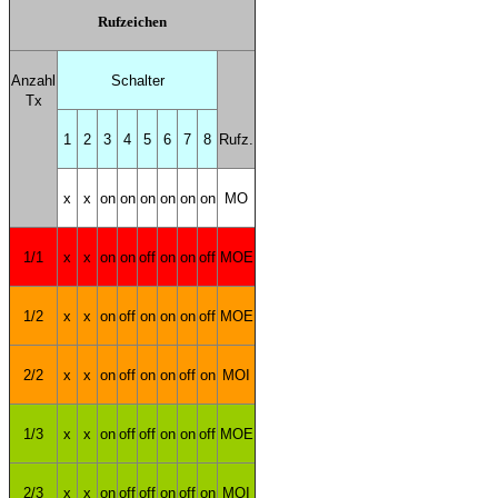
Rufzeichen
Anzahl
Schalter
Tx
1
2
3
4
5
6
7
8
Rufz.
x
x
on
on
on
on
on
on
MO
1/1
x
x
on
on
off
on
on
off
MOE
1/2
x
x
on
off
on
on
on
off
MOE
2/2
x
x
on
off
on
on
off
on
MOI
1/3
x
x
on
off
off
on
on
off
MOE
2/3
x
x
on
off
off
on
off
on
MOI