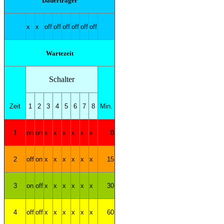
Dauerträger
x
x
off
off
off
off
off
off
Wartezeit
Schalter
Zeit
1
2
3
4
5
6
7
8
Min.
1
on
on
x
x
x
x
x
x
0
2
off
on
x
x
x
x
x
x
15
3
on
off
x
x
x
x
x
x
30
4
off
off
x
x
x
x
x
x
60