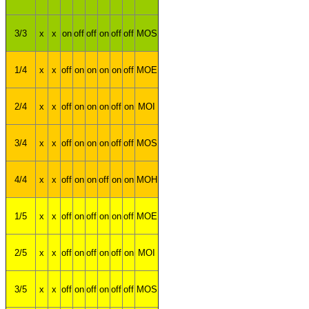
3/3
x
x
on
off
off
on
off
off
MOS
1/4
x
x
off
on
on
on
on
off
MOE
2/4
x
x
off
on
on
on
off
on
MOI
3/4
x
x
off
on
on
on
off
off
MOS
4/4
x
x
off
on
on
off
on
on
MOH
1/5
x
x
off
on
off
on
on
off
MOE
2/5
x
x
off
on
off
on
off
on
MOI
3/5
x
x
off
on
off
on
off
off
MOS