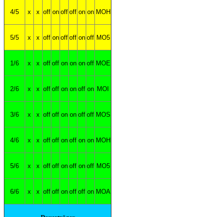
4/5
x
x
off
on
off
off
on
on
MOH
5/5
x
x
off
on
off
off
on
off
MO5
1/6
x
x
off
off
on
on
on
off
MOE
2/6
x
x
off
off
on
on
off
on
MOI
3/6
x
x
off
off
on
on
off
off
MOS
4/6
x
x
off
off
on
off
on
on
MOH
5/6
x
x
off
off
on
off
on
off
MO5
6/6
x
x
off
off
on
off
off
on
MOA