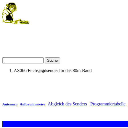
Direkt zum Inhalt
Suche
Suchformular
AS066 Fuchsjagdsender für das 80m-Band
Sie sind hier
Abgleich des Senders
Programmiertabelle
Antennen
Aufbauhinweise