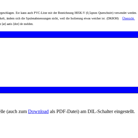
eschlagen. Est kann auch PVC-Litze mit der Bezeichnung H05K-V (0,5qmm Querschnitt) verwendet werden. De
ckelt, ändern sich die Spulenabmessungen nicht, weil die Isolierung etwas weicher ist. (DK8OH)
Übersicht
z
[at]
aatis [dot] de
melden.
elle (auch zum
Download
als PDF-Datei) am DIL-Schalter eingestellt.