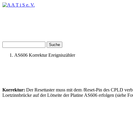
Direkt zum Inhalt
Suche
Suchformular
AS606 Korrektur Ereigniszähler
Sie sind hier
Korrektur:
Der Resettaster muss mit dem /Reset-Pin des CPLD verb
Loetzinnbrücke auf der Lötseite der Platine AS606 erfolgen (siehe F