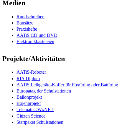
Medien
Rundschreiben
Bausätze
Praxishefte
AATiS CD und DVD
Elektronikbasteleien
Projekte/Aktivitäten
AATiS-Roboter
RIA Diplom
AATiS Leihgeräte-Koffer für FoxOring oder BatOring
Europatag der Schulstationen
Ballonprojekt
Bojenprojekt
Telematik-/WxNET
Citizen Science
Startpaket Schulstationen