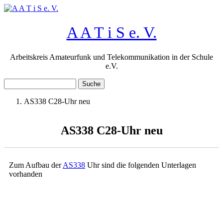
Direkt zum Inhalt
A A T i S e. V.
Arbeitskreis Amateurfunk und Telekommunikation in der Schule
e.V.
Suche
Suchformular
AS338 C28-Uhr neu
Sie sind hier
AS338 C28-Uhr neu
Zum Aufbau der
AS338
Uhr sind die folgenden Unterlagen
vorhanden