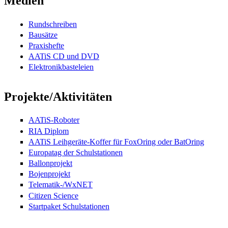
Medien
Rundschreiben
Bausätze
Praxishefte
AATiS CD und DVD
Elektronikbasteleien
Projekte/Aktivitäten
AATiS-Roboter
RIA Diplom
AATiS Leihgeräte-Koffer für FoxOring oder BatOring
Europatag der Schulstationen
Ballonprojekt
Bojenprojekt
Telematik-/WxNET
Citizen Science
Startpaket Schulstationen