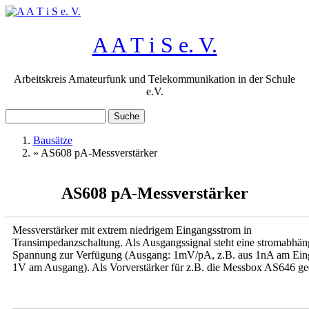
Direkt zum Inhalt
A A T i S e. V.
Arbeitskreis Amateurfunk und Telekommunikation in der Schule
e.V.
Suche
Suchformular
Bausätze
»
AS608 pA-Messverstärker
Sie sind hier
AS608 pA-Messverstärker
Messverstärker mit extrem niedrigem Eingangsstrom in
Transimpedanzschaltung. Als Ausgangssignal steht eine stromabhän
Spannung zur Verfügung (Ausgang: 1mV/pA, z.B. aus 1nA am Ein
1V am Ausgang). Als Vorverstärker für z.B. die Messbox AS646 ge